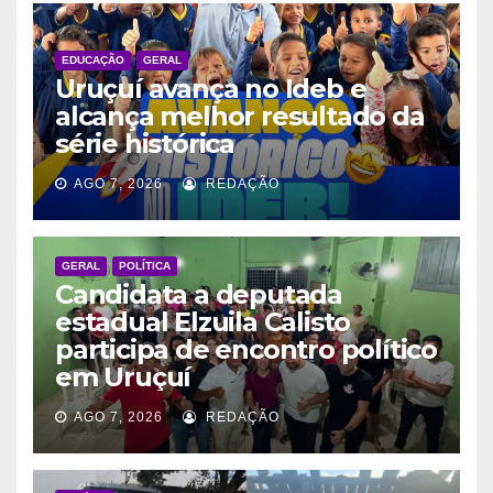
EDUCAÇÃO
GERAL
Uruçuí avança no Ideb e
alcança melhor resultado da
série histórica
AGO 7, 2026
REDAÇÃO
GERAL
POLÍTICA
Candidata a deputada
estadual Elzuila Calisto
participa de encontro político
em Uruçuí
AGO 7, 2026
REDAÇÃO