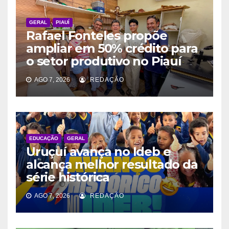
GERAL
PIAUÍ
Rafael Fonteles propõe
ampliar em 50% crédito para
o setor produtivo no Piauí
AGO 7, 2026
REDAÇÃO
EDUCAÇÃO
GERAL
Uruçuí avança no Ideb e
alcança melhor resultado da
série histórica
AGO 7, 2026
REDAÇÃO