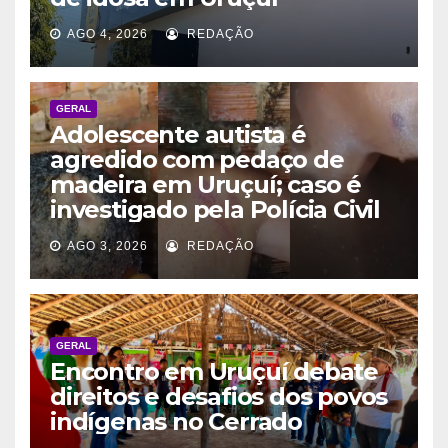
AGO 4, 2026
REDAÇÃO
GERAL
Adolescente autista é
agredido com pedaço de
madeira em Uruçuí; caso é
investigado pela Polícia Civil
AGO 3, 2026
REDAÇÃO
GERAL
Encontro em Uruçuí debate
direitos e desafios dos povos
indígenas no Cerrado