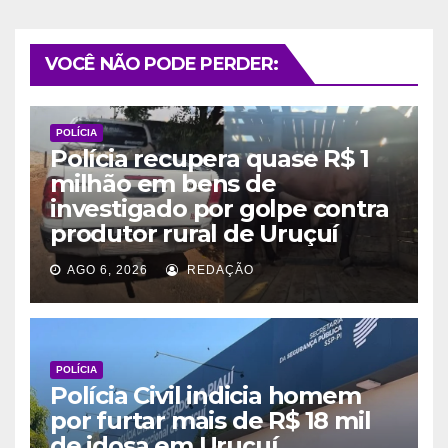
VOCÊ NÃO PODE PERDER:
POLÍCIA
Polícia recupera quase R$ 1
milhão em bens de
investigado por golpe contra
produtor rural de Uruçuí
AGO 6, 2026
REDAÇÃO
POLÍCIA
Polícia Civil indicia homem
por furtar mais de R$ 18 mil
de idosa em Uruçuí