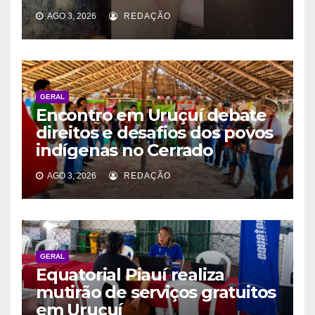
AGO 3, 2026
REDAÇÃO
GERAL
Encontro em Uruçuí debate
direitos e desafios dos povos
indígenas no Cerrado
AGO 3, 2026
REDAÇÃO
GERAL
Equatorial Piauí realiza
mutirão de serviços gratuitos
em Uruçuí