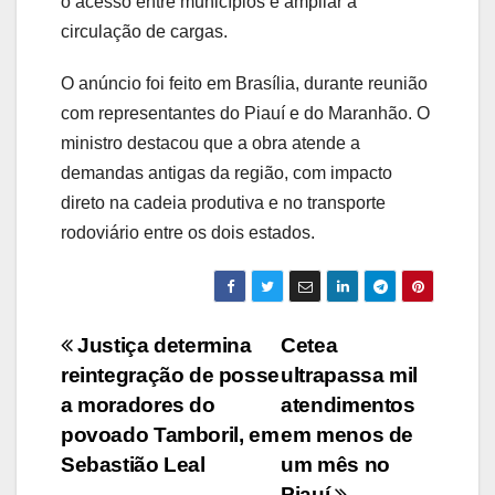
o acesso entre municípios e ampliar a
circulação de cargas.
O anúncio foi feito em Brasília, durante reunião
com representantes do Piauí e do Maranhão. O
ministro destacou que a obra atende a
demandas antigas da região, com impacto
direto na cadeia produtiva e no transporte
rodoviário entre os dois estados.
Navegação
Justiça determina
Cetea
reintegração de posse
ultrapassa mil
de
a moradores do
atendimentos
Post
povoado Tamboril, em
em menos de
Sebastião Leal
um mês no
Piauí