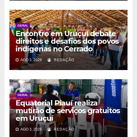
GERAL
Encontro em Uruçuí debate
direitos e desafios dos povos
indígenas no Cerrado
AGO 3, 2026
REDAÇÃO
GERAL
Equatorial Piauí realiza
mutirão de serviços gratuitos
em Uruçuí
AGO 3, 2026
REDAÇÃO