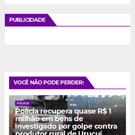
PUBLICIDADE
VOCÊ NÃO PODE PERDER:
POLÍCIA
Polícia recupera quase R$ 1
milhão em bens de
investigado por golpe contra
produtor rural de Uruçuí