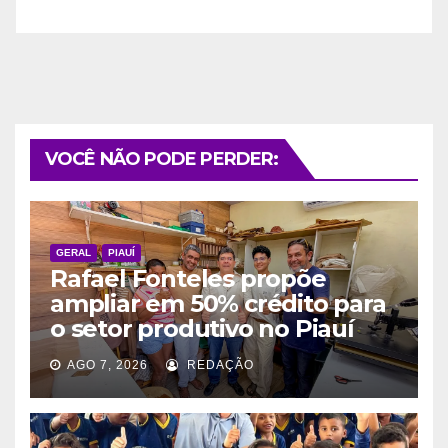
VOCÊ NÃO PODE PERDER:
GERAL
PIAUÍ
Rafael Fonteles propõe
ampliar em 50% crédito para
o setor produtivo no Piauí
AGO 7, 2026
REDAÇÃO