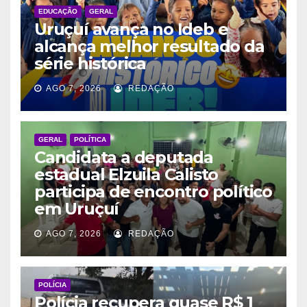
EDUCAÇÃO
GERAL
Uruçuí avança no Ideb e
alcança melhor resultado da
série histórica
AGO 7, 2026
REDAÇÃO
GERAL
POLÍTICA
Candidata a deputada
estadual Elzuila Calisto
participa de encontro político
em Uruçuí
AGO 7, 2026
REDAÇÃO
POLÍCIA
Polícia recupera quase R$ 1