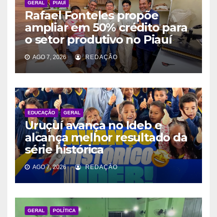
GERAL
PIAUÍ
Rafael Fonteles propõe
ampliar em 50% crédito para
o setor produtivo no Piauí
AGO 7, 2026
REDAÇÃO
EDUCAÇÃO
GERAL
Uruçuí avança no Ideb e
alcança melhor resultado da
série histórica
AGO 7, 2026
REDAÇÃO
GERAL
POLÍTICA