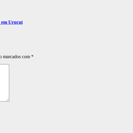
sa em Uruçuí
ão marcados com
*