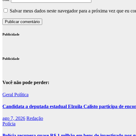
Salvar meus dados neste navegador para a próxima vez que eu co
Publicidade
Publicidade
Você não pode perder:
Geral
Política
Candidata a deputada estadual Elzuila Calisto participa de enco
ago 7, 2026
Redação
Polícia
Polícia recupera quase R$ 1 milhão em bens de investigado por g