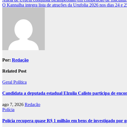
Navegação
O Kannalha integra lista de atrações da Urufolia 2026 nos dias 24 e 2
de
Post
Por:
Redação
Related Post
Geral
Política
Candidata a deputada estadual Elzuila Calisto participa de enco
ago 7, 2026
Redação
Polícia
Polícia recupera quase R$ 1 milhão em bens de investigado por g