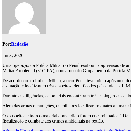
Por:
Redação
jun 3, 2026
Uma operação da Polícia Militar do Piauí resultou na apreensão de ar
Militar Ambiental (3ª CIPA), com apoio do Grupamento da Polícia Mili
De acordo com a Polícia Militar, a ocorrência teve início após uma 
a situação e localizaram três suspeitos identificados pelas iniciais L.M
Durante as diligências, os policiais encontraram três espingardas cali
Além das armas e munições, os militares localizaram quatro animais sil
Os suspeitos e todo o material apreendido foram encaminhados à Deleg
fiscalização e combate aos crimes ambientais na região.
Atleta de Uruçuí conquista bicampeonato em competição de fisicultur