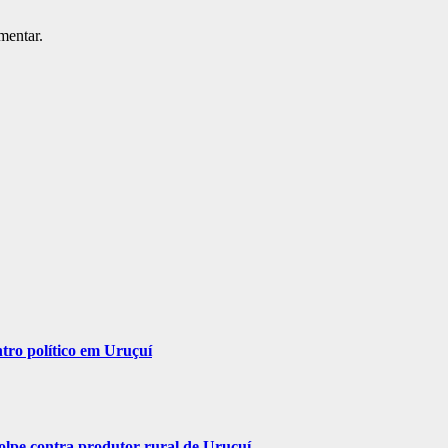
mentar.
ntro político em Uruçuí
olpe contra produtor rural de Uruçuí