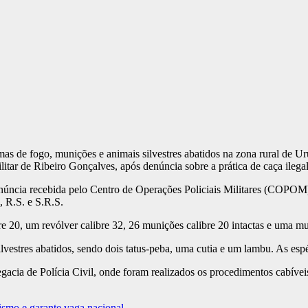
mas de fogo, munições e animais silvestres abatidos na zona rural de U
tar de Ribeiro Gonçalves, após denúncia sobre a prática de caça ilega
denúncia recebida pelo Centro de Operações Policiais Militares (COPOM
., R.S. e S.R.S.
bre 20, um revólver calibre 32, 26 munições calibre 20 intactas e uma m
vestres abatidos, sendo dois tatus-peba, uma cutia e um lambu. As espéc
acia de Polícia Civil, onde foram realizados os procedimentos cabíveis.
ismo e garante vaga nacional