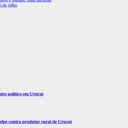
5 de julho
ntro político em Uruçuí
olpe contra produtor rural de Uruçuí