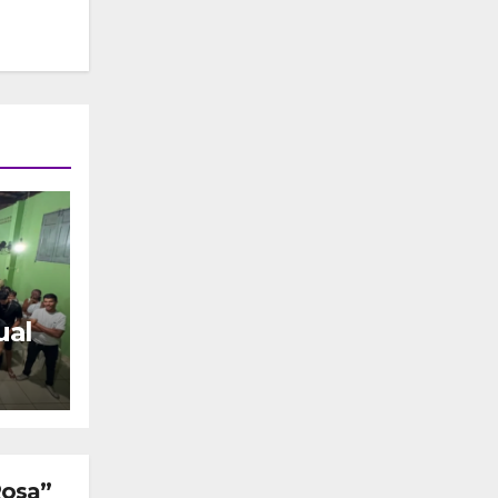
ual
o
Rosa”