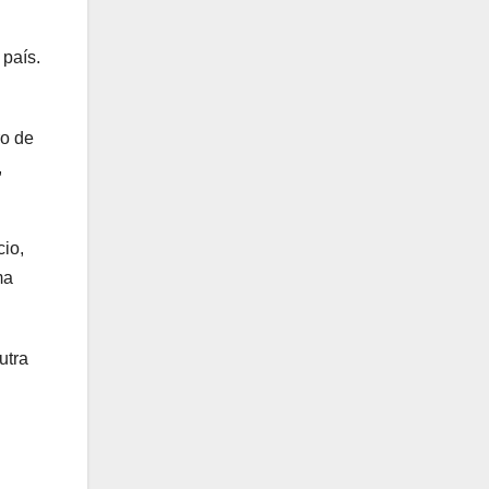
 país.
o de
,
io,
ma
utra