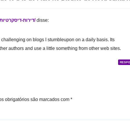
https://iloveroom.co.il/room/דירות-דיסקרטיות-בקריות/
disse:
challenging on blogs I stumbleupon on a daily basis. Its
ther authors and use a little something from other web sites.
RESP
s obrigatórios são marcados com
*