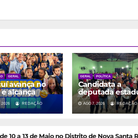
ÃO
GERAL
GERAL
POLÍTICA
uí avança no
Candidata a
 e alcança
deputada estad
or resultado
Elzuila Calisto
 2026
REDAÇÃO
AGO 7, 2026
REDAÇÃO
érie histórica
participa de
encontro polític
em Uruçuí
e 10 a 13 de Maio no Distrito de Nova Santa 