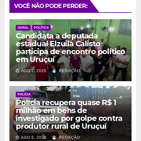
VOCÊ NÃO PODE PERDER:
GERAL
POLÍTICA
Candidata a deputada
estadual Elzuila Calisto
participa de encontro político
em Uruçuí
AGO 7, 2026
REDAÇÃO
POLÍCIA
Polícia recupera quase R$ 1
milhão em bens de
investigado por golpe contra
produtor rural de Uruçuí
AGO 6, 2026
REDAÇÃO