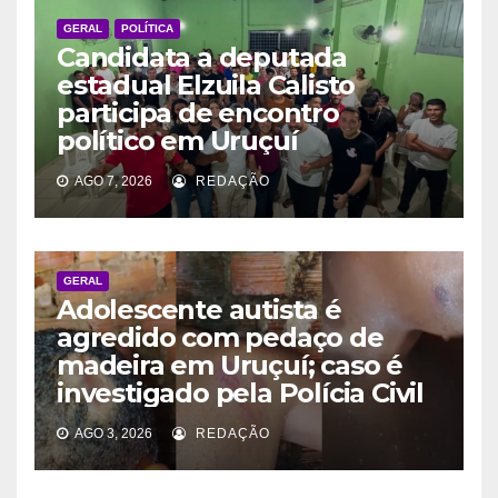
GERAL
POLÍTICA
Candidata a deputada
estadual Elzuila Calisto
participa de encontro
político em Uruçuí
AGO 7, 2026
REDAÇÃO
GERAL
Adolescente autista é
agredido com pedaço de
madeira em Uruçuí; caso é
investigado pela Polícia Civil
AGO 3, 2026
REDAÇÃO