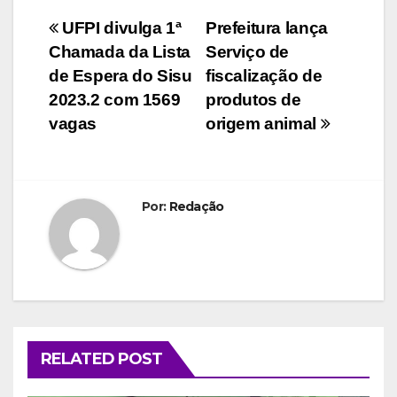
Navegação
UFPI divulga 1ª
Prefeitura lança
Chamada da Lista
Serviço de
de
de Espera do Sisu
fiscalização de
Post
2023.2 com 1569
produtos de
vagas
origem animal
Por:
Redação
RELATED POST