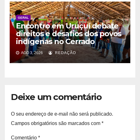
GERAL
Encontro em Uruçuí debate
direitos e desafios dos povos
indígenas no Cerrado
AGO 3, 2026
REDAÇÃO
Deixe um comentário
O seu endereço de e-mail não será publicado.
Campos obrigatórios são marcados com
*
Comentário
*