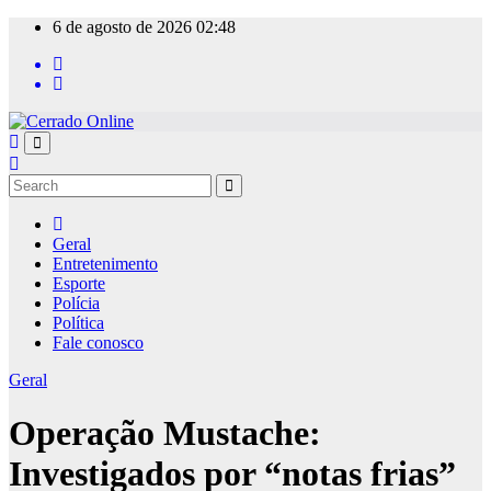
Skip
6 de agosto de 2026
02:48
to
content
Geral
Entretenimento
Esporte
Polícia
Política
Fale conosco
Geral
Operação Mustache:
Investigados por “notas frias”