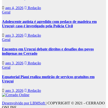
ago 4, 2026
Redação
Geral
Adolescente autista é agredido com pedaço de madeira em
Uruçuí; caso é investigado pela Polícia Civil
ago 3, 2026
Redação
Geral
Encontro em Uruçuí debate direitos e desafios dos povos
indígenas no Cerrado
ago 3, 2026
Redação
Geral
Equatorial Piauí realiza mutirão de serviços gratuitos em
Uruçuí
ago 3, 2026
Redação
Desenvolvido por LBMSoft
|
COPYRIGHT © 2021 - CERRADO
ONLINE