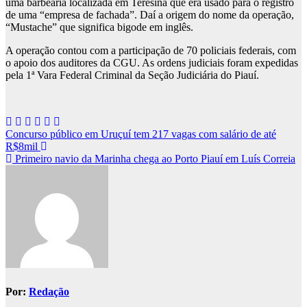
uma barbearia localizada em Teresina que era usado para o registro
de uma “empresa de fachada”. Daí a origem do nome da operação,
“Mustache” que significa bigode em inglês.
A operação contou com a participação de 70 policiais federais, com
o apoio dos auditores da CGU. As ordens judiciais foram expedidas
pela 1ª Vara Federal Criminal da Seção Judiciária do Piauí.
Navegação
Concurso público em Uruçuí tem 217 vagas com salário de até
R$8mil
de
Primeiro navio da Marinha chega ao Porto Piauí em Luís Correia
Post
Por:
Redação