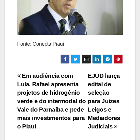
Fonte: Conecta Piauí
Navegação
Em audiência com
EJUD lança
Lula, Rafael apresenta
edital de
de
projetos de hidrogênio
seleção
Post
verde e do intermodal do
para Juízes
Vale do Parnaíba e pede
Leigos e
mais investimentos para
Mediadores
o Piauí
Judiciais