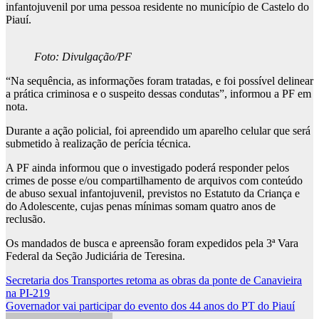
infantojuvenil por uma pessoa residente no município de Castelo do
Piauí.
Foto: Divulgação/PF
“Na sequência, as informações foram tratadas, e foi possível delinear
a prática criminosa e o suspeito dessas condutas”, informou a PF em
nota.
Durante a ação policial, foi apreendido um aparelho celular que será
submetido à realização de perícia técnica.
A PF ainda informou que o investigado poderá responder pelos
crimes de posse e/ou compartilhamento de arquivos com conteúdo
de abuso sexual infantojuvenil, previstos no Estatuto da Criança e
do Adolescente, cujas penas mínimas somam quatro anos de
reclusão.
Os mandados de busca e apreensão foram expedidos pela 3ª Vara
Federal da Seção Judiciária de Teresina.
Navegação
Secretaria dos Transportes retoma as obras da ponte de Canavieira
na PI-219
de
Governador vai participar do evento dos 44 anos do PT do Piauí