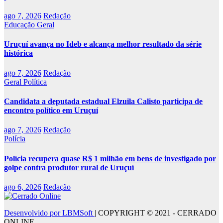
ago 7, 2026
Redação
Educação
Geral
Uruçuí avança no Ideb e alcança melhor resultado da série
histórica
ago 7, 2026
Redação
Geral
Política
Candidata a deputada estadual Elzuila Calisto participa de
encontro político em Uruçuí
ago 7, 2026
Redação
Polícia
Polícia recupera quase R$ 1 milhão em bens de investigado por
golpe contra produtor rural de Uruçuí
ago 6, 2026
Redação
Desenvolvido por LBMSoft
|
COPYRIGHT © 2021 - CERRADO
ONLINE