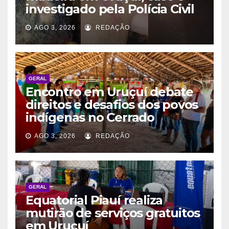
investigado pela Polícia Civil
AGO 3, 2026
REDAÇÃO
GERAL
Encontro em Uruçuí debate
direitos e desafios dos povos
indígenas no Cerrado
AGO 3, 2026
REDAÇÃO
GERAL
Equatorial Piauí realiza
mutirão de serviços gratuitos
em Uruçuí