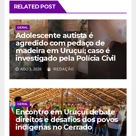
RELATED POST
GERAL
Adolescente autista é
agredido com pedaço de
madeira em Uruçuí; caso é
investigado pela Polícia Civil
AGO 3, 2026
REDAÇÃO
GERAL
Encontro em Uruçuí debate
direitos e desafios dos povos
indígenas no Cerrado