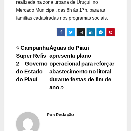
realizada na zona urbana de Uruçuí, no
Mercado Municipal, das 8h às 17h, para as
famílias cadastradas nos programas sociais.
Navegação
Campanha
Águas do Piauí
Super Refis
apresenta plano
de
2 – Governo
operacional para reforçar
Post
do Estado
abastecimento no litoral
do Piauí
durante festas de fim de
ano
Por:
Redação