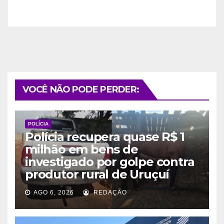
VOCÊ NÃO PODE PERDER:
POLÍCIA
Polícia recupera quase R$ 1
milhão em bens de
investigado por golpe contra
produtor rural de Uruçuí
AGO 6, 2026
REDAÇÃO