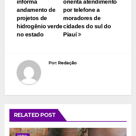
informa
orienta atendimento
de
andamento de
por telefone a
Post
projetos de
moradores de
hidrogênio verde
cidades do sul do
no estado
Piauí
Por:
Redação
RELATED POST
GERAL