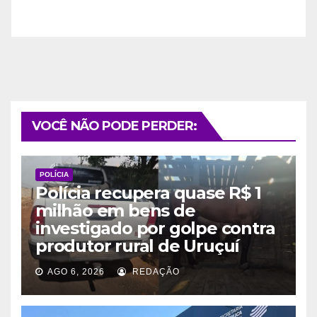
VOCÊ NÃO PODE PERDER:
POLÍCIA
Polícia recupera quase R$ 1
milhão em bens de
investigado por golpe contra
produtor rural de Uruçuí
AGO 6, 2026
REDAÇÃO